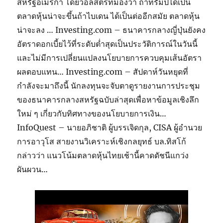
สหรัฐอเมริกา โดยวอลสตรีทมองว่า ถ้าทรัมป์ได้เป็น
ตลาดหุ้นน่าจะขึ้นถ้าไบเดน ได้เป็นต่ออีกสมัย ตลาดหุ้น
น่าจะลง … Investing.com – ธนาคารกลางญี่ปุ่นยังคง
อัตราดอกเบี้ยไว้ที่ระดับต่ำสุดเป็นประวัติการณ์ในวันนี้
และไม่มีการเปลี่ยนแปลงนโยบายการควบคุมเส้นอัตรา
ผลตอบแทน… Investing.com – สัปดาห์วันหยุดที่
กำลังจะมาถึงนี้ นักลงทุนจะจับตาดูรายงานการประชุม
ของธนาคารกลางสหรัฐฉบับล่าสุดเพื่อหาข้อมูลเชิงลึก
ใหม่ ๆ เกี่ยวกับทิศทางของนโยบายการเงิน…
InfoQuest – นายอภิชาติ ผู้บรรเจิดกุล, CISA ผู้อำนวย
การอาวุโส สายงานวิเคราะห์เชิงกลยุทธ์ บล.ทิสโก้
กล่าวว่า แนวโน้มตลาดหุ้นไทยเช้านี้คาดดัชนีแกว่ง
ผันผวน…