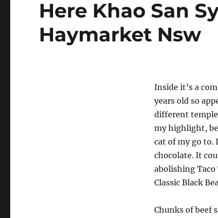
Here Khao San Sy
Haymarket Nsw
Inside it’s a co
years old so app
different temple
my highlight, be
cat of my go to.
chocolate. It cou
abolishing Taco 
Classic Black Be
Chunks of beef s