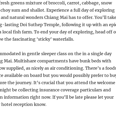
resh greens mixture of broccoli, carrot, cabbage, snow
, choy sum and shallot. Experience a full day of exploring
re and natural wonders Chiang Mai has to offer. You’ll tak
ng-lasting Doi Suthep Temple, following it up with an epi
a local fish farm. To end your day of exploring, head off 
ee the fascinating ‘sticky’ waterfalls.
mmodated in gentle sleeper class on the in a single day
ng Mai. Multishare compartments have bunk beds with
ow supplied, as nicely as air conditioning. There’s a food
ce available on board but you would possibly prefer to bu
re the journey. It’s crucial that you attend the welcome
ight be collecting insurance coverage particulars and
 information right now. If you’ll be late please let your
 hotel reception know.