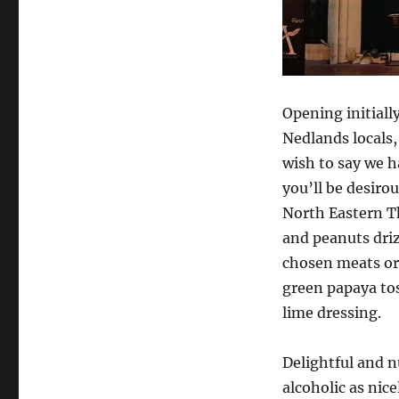
Opening initiall
Nedlands locals,
wish to say we h
you’ll be desirou
North Eastern Th
and peanuts driz
chosen meats or
green papaya tos
lime dressing.
Delightful and n
alcoholic as nic