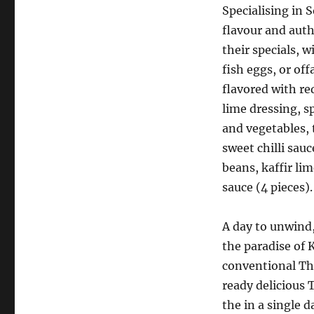
Specialising in 
flavour and auth
their specials, 
fish eggs, or of
flavored with red
lime dressing, sp
and vegetables, 
sweet chilli sau
beans, kaffir li
sauce (4 pieces).
A day to unwind,
the paradise of
conventional Th
ready delicious 
the in a single 