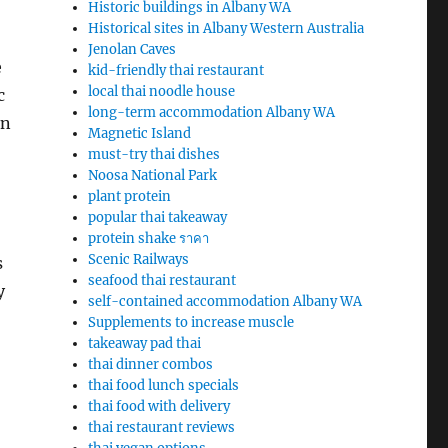
Historic buildings in Albany WA
Historical sites in Albany Western Australia
Jenolan Caves
e
kid-friendly thai restaurant
local thai noodle house
c
long-term accommodation Albany WA
on
Magnetic Island
must-try thai dishes
Noosa National Park
plant protein
popular thai takeaway
protein shake ราคา
Scenic Railways
s
seafood thai restaurant
y
self-contained accommodation Albany WA
Supplements to increase muscle
takeaway pad thai
thai dinner combos
thai food lunch specials
thai food with delivery
thai restaurant reviews