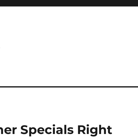
s
er Specials Right