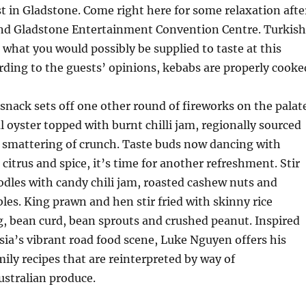
t in Gladstone. Come right here for some relaxation afte
ound Gladstone Entertainment Convention Centre. Turkish
e what you would possibly be supplied to taste at this
rding to the guests’ opinions, kebabs are properly cooke
nack sets off one other round of fireworks on the palat
l oyster topped with burnt chilli jam, regionally sourced
a smattering of crunch. Taste buds now dancing with
 citrus and spice, it’s time for another refreshment. Stir
noodles with candy chili jam, roasted cashew nuts and
les. King prawn and hen stir fried with skinny rice
, bean curd, bean sprouts and crushed peanut. Inspired
ia’s vibrant road food scene, Luke Nguyen offers his
ily recipes that are reinterpreted by way of
stralian produce.