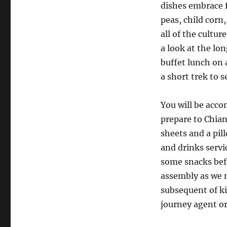
dishes embrace f
peas, child corn
all of the cultu
a look at the lo
buffet lunch on 
a short trek to s
You will be acco
prepare to Chia
sheets and a pill
and drinks servi
some snacks befo
assembly as we m
subsequent of kin
journey agent or