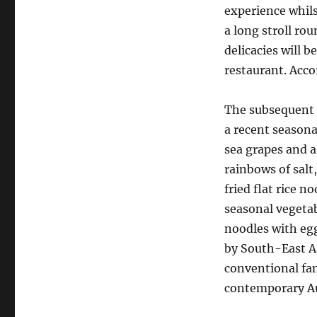
experience whils
a long stroll r
delicacies will b
restaurant. Acco
The subsequent s
a recent seasona
sea grapes and 
rainbows of salt,
fried flat rice 
seasonal vegetab
noodles with egg
by South-East As
conventional fam
contemporary Au