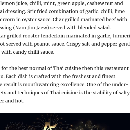
 lemon juice, chilli, mint, green apple, cashew nut and
 dressing. Stir fried combination of garlic, chilli, lime
ercorn in oyster sauce. Char grilled marinated beef with
ssing (Nam Jim Jaew) served with blended salad.
r grilled rooster tenderloin marinated in garlic, turmer
ot served with peanut sauce. Crispy salt and pepper gent
 with candy chilli sauce.
g for the best normal of Thai cuisine then this restaurant
ou. Each dish is crafted with the freshest and finest
e result is mouthwatering excellence. One of the under-
ts and techniques of Thai cuisine is the stability of salty
er and hot.