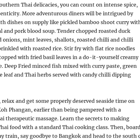
Southern Thai delicacies, you can count on intense spice,
enticity. More adventurous diners will be intrigued by
with dishes on supply like pickled bamboo shoot curry wit
fal and pork blood soup. Tender chopped roasted duck
 onions, mint leaves, shallots, roasted chilli and chilli
rinkled with roasted rice. Stir fry with flat rice noodles
topped with fried basil leaves in a do-it-yourself creamy
ce. Deep Fried minced fish mixed with curry paste, green
me leaf and Thai herbs served with candy chilli dipping
 relax and get some properly deserved seaside time on
 Koh Phangan, earlier than being pampered with a
ai therapeutic massage. Learn the secrets to making
Thai food with a standard Thai cooking class. Then, boar
day train, say goodbye to Bangkok and head to the south 