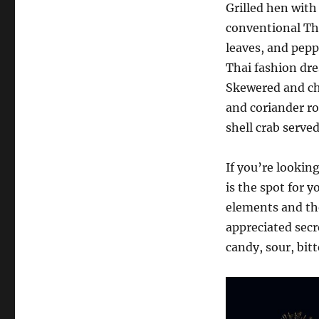
Grilled hen with
conventional Thai
leaves, and pepp
Thai fashion dre
Skewered and cha
and coriander ro
shell crab served
If you’re lookin
is the spot for y
elements and th
appreciated secre
candy, sour, bitt