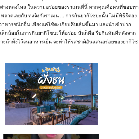
ก็ต่างหลงไหล ในความอร่อยของราเมนที่นี้ หากคุณคือคนที่ชอบท
พลาดเลยกับ ทงจิงกังราเมน … การกินยากิโซบะนั้น ไม่มีพิธีรีตอง
หารชนิดอื่น เพียงแค่ใช้ตะเกียบคีบเส้นขึ้นมา และนำเข้าปาก
ริคเล็กน้อยในการกินยากิโซบะให้อร่อย นั่นก็คือ รีบกินทันทีหลังจาก
ราะถ้าทิ้งไว้จนอาหารเย็น จะทำให้รสชาติอันแสนอร่อยของยากิโซ
.