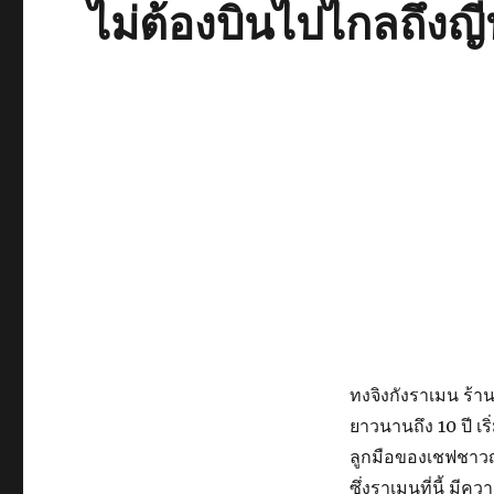
ไม่ต้องบินไปไกลถึงญี่ป
ทงจิงกังราเมน ร้าน
ยาวนานถึง 10 ปี เ
ลูกมือของเชฟชาวญุ
ซึ่งราเมนที่นี้ มี